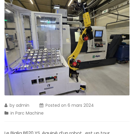
by
admin
Posted on
6 mars 2024
in
Parc Machine
Le Biglia B620 YS, équipé d’un robot , est un tour